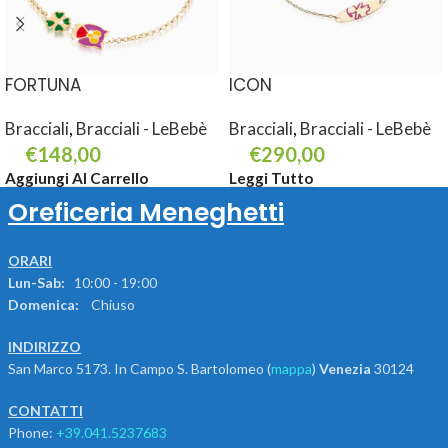
FORTUNA
ICON
Bracciali
,
Bracciali - LeBebè
Bracciali
,
Bracciali - LeBebè
€
148,00
€
290,00
Aggiungi Al Carrello
Leggi Tutto
Oreficeria Meneghetti
ORARI
Lun-Sab:
10:00 - 19:00
Domenica:
Chiuso
INDIRIZZO
San Marco 5173. In Campo S. Bartolomeo (
mappa
)
Venezia
30124
CONTATTI
Phone:
+39.041.5237683