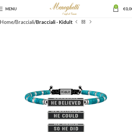
0
MENU
€
0,0
Home
Bracciali
Bracciali - Kidult