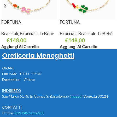
FORTUNA
FORTUNA
Bracciali
,
Bracciali - LeBebè
Bracciali
,
Bracciali - LeBebè
€
148,00
€
148,00
Aggiungi Al Carrello
Aggiungi Al Carrello
Oreficeria Meneghetti
ORARI
Lun-Sab:
10:00 - 19:00
Domenica:
Chiuso
INDIRIZZO
San Marco 5173. In Campo S. Bartolomeo (
mappa
)
Venezia
30124
CONTATTI
Phone:
+39.041.5237683