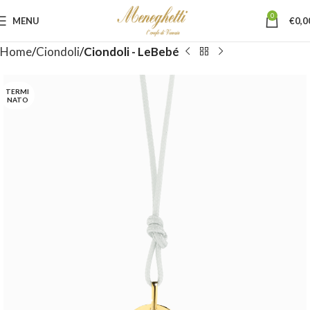
0
MENU
€
0,0
Home
Ciondoli
Ciondoli - LeBebé
TERMI
NATO