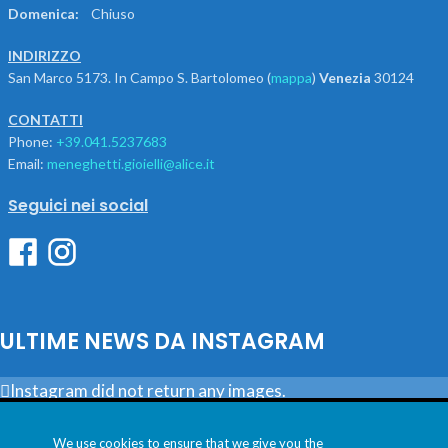
Domenica:
Chiuso
INDIRIZZO
San Marco 5173. In Campo S. Bartolomeo (
mappa
)
Venezia
30124
CONTATTI
Phone:
+39.041.5237683
Email:
meneghetti.gioielli@alice.it
Seguici nei social
ULTIME NEWS DA INSTAGRAM
Instagram did not return any images.
Utilizziamo i cookie per essere sicuri che tu possa avere la
Seguici
migliore esperienza sul nostro sito. Se continui ad utilizzare
We use cookies to ensure that we give you the