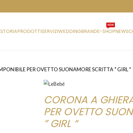
NEW
STORIA
PRODOTTI
SERVIZI
WEDDING
BRAND
E-SHOP
NEWS
C
PONIBILE PER OVETTO SUONAMORE SCRITTA ” GIRL “
CORONA A GHIERA
PER OVETTO SUON
” GIRL “