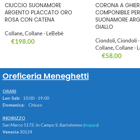
CIUCCIO SUONAMORE
CORONA A GHIER
ARGENTO PLACCATO ORO
COMPONIBILE PE
ROSA CON CATENA
SUONAMORE ARG
GIALLO
Collane
,
Collane - LeBebè
Ciondoli
,
Ciondoli 
€
198,00
Collane
,
Collane - 
Aggiungi Al Carrello
€
58,00
Aggiungi Al Carrello
Oreficeria Meneghetti
ORARI
Lun-Sab:
10:00 - 19:00
Domenica:
Chiuso
INDIRIZZO
San Marco 5173. In Campo S. Bartolomeo (
mappa
)
Venezia
30124