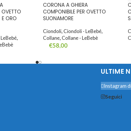
A
CORONA A GHIERA
C
R OVETTO
COMPONIBILE PER OVETTO
C
 E ORO
SUONAMORE
S
Ciondoli
,
Ciondoli - LeBebé
,
C
- LeBebé
,
Collane
,
Collane - LeBebè
C
LeBebè
€
58,00
Aggiungi Al Carrello
A
ULTIME 
Instagram di
Seguici