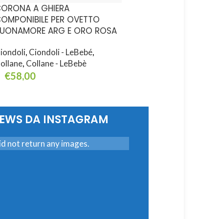
ORONA A GHIERA
CORONA A GHIERA
OMPONIBILE PER OVETTO
COMPONIBILE PER O
UONAMORE ARG E ORO ROSA
SUONAMORE SCRITTA
iondoli
,
Ciondoli - LeBebé
,
Ciondoli
,
Ciondoli - L
ollane
,
Collane - LeBebè
Collane
,
Collane - LeB
€
58,00
€
38,00
ggiungi Al Carrello
Aggiungi Al Carrello
NEWS DA INSTAGRAM
d not return any images.