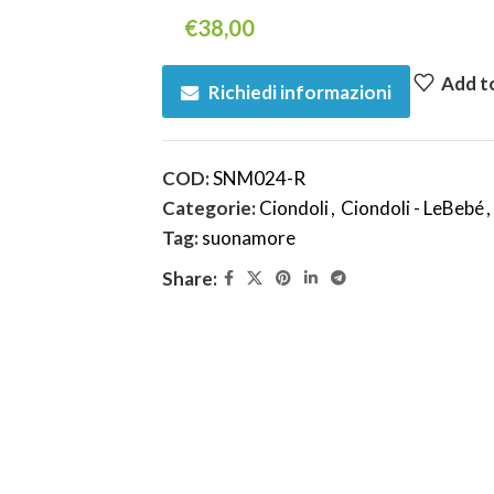
€
38,00
Add to
Richiedi informazioni
COD:
SNM024-R
Categorie:
Ciondoli
,
Ciondoli - LeBebé
,
Tag:
suonamore
Share: