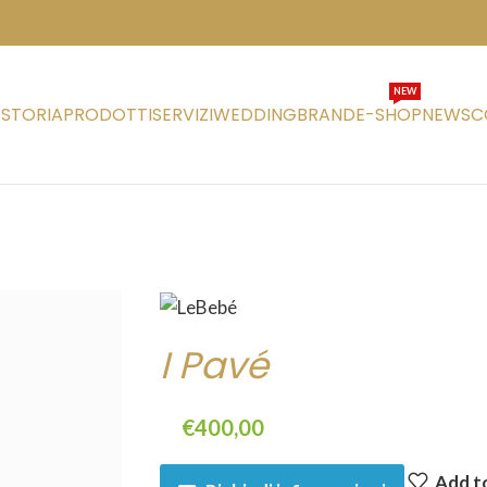
NEW
STORIA
PRODOTTI
SERVIZI
WEDDING
BRAND
E-SHOP
NEWS
C
I Pavé
€
400,00
Add to