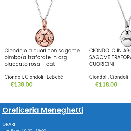
Ciondolo a cuori con sagome
CIONDOLO IN A
bimbo/a traforate in arg
SAGOME TRAFORA
placcato rosa + cat
CUORICINI
Ciondoli
,
Ciondoli - LeBebé
Ciondoli
,
Ciondoli 
€
138,00
€
118,00
Aggiungi Al Carrello
Aggiungi Al Carrello
Oreficeria Meneghetti
ORARI
Lun-Sab:
10:00 - 19:00