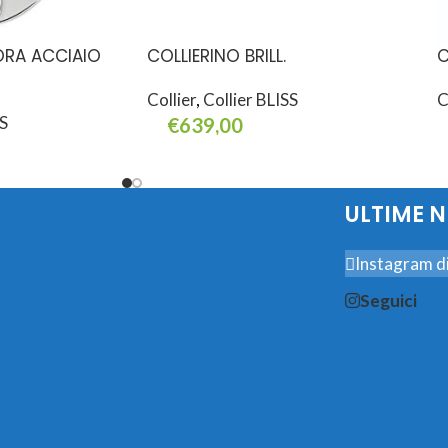
ORA ACCIAIO
COLLIERINO BRILL.
C
Collier
,
Collier BLISS
C
SS
€
639,00
Aggiungi Al Carrello
A
ULTIME 
Instagram di
Seguici