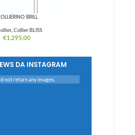
OLLIERINO BRILL.
COLLIERINO BRILL. E R
ollier
,
Collier BLISS
Collier
,
Collier BLISS
€
1.295,00
€
729,00
ggiungi Al Carrello
Aggiungi Al Carrello
NEWS DA INSTAGRAM
d not return any images.