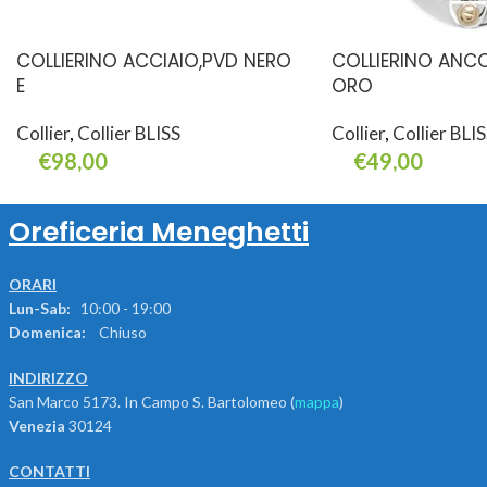
COLLIERINO ACCIAIO,PVD NERO
COLLIERINO ANC
E
ORO
Collier
,
Collier BLISS
Collier
,
Collier BLI
€
98,00
€
49,00
Aggiungi Al Carrello
Aggiungi Al Carrello
Oreficeria Meneghetti
ORARI
Lun-Sab:
10:00 - 19:00
Domenica:
Chiuso
INDIRIZZO
San Marco 5173. In Campo S. Bartolomeo (
mappa
)
Venezia
30124
CONTATTI