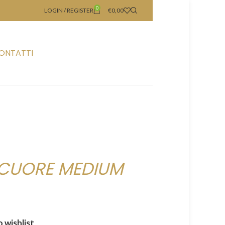
0
LOGIN / REGISTER
€
0,00
ONTATTI
. CUORE MEDIUM
 wishlist