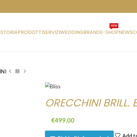
NEW
STORIA
PRODOTTI
SERVIZI
WEDDING
BRAND
E-SHOP
NEWS
C
INI
ORECCHINI BRILL. E
€
499,00
Add to