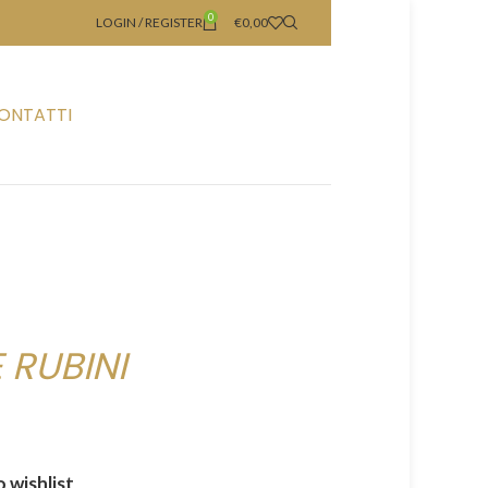
0
LOGIN / REGISTER
€
0,00
ONTATTI
 RUBINI
 wishlist