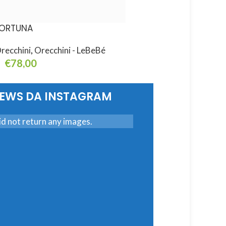
ORTUNA
i CLASSICI
recchini
,
Orecchini - LeBeBé
Orecchini
,
Orecchini -
€
78,00
€
288,00
ggiungi Al Carrello
Aggiungi Al Carrello
NEWS DA INSTAGRAM
d not return any images.