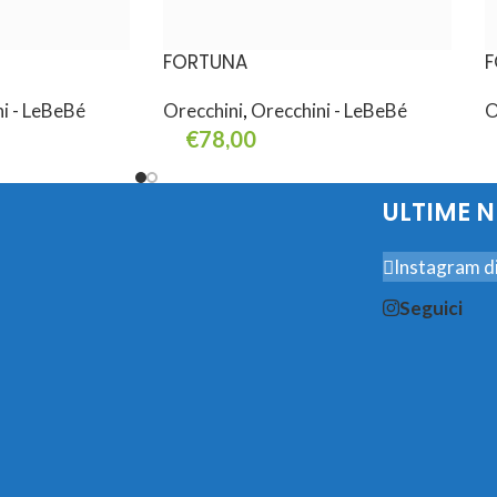
FORTUNA
F
i - LeBeBé
Orecchini
,
Orecchini - LeBeBé
O
€
78,00
Aggiungi Al Carrello
A
ULTIME 
Instagram di
Seguici