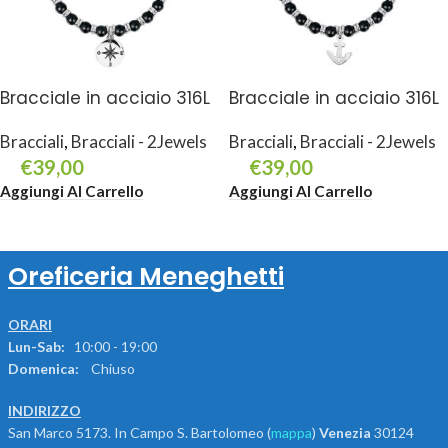
Bracciale in acciaio 316L
Bracciale in acciaio 316L
Bracciali
,
Bracciali - 2Jewels
Bracciali
,
Bracciali - 2Jewels
€
39,00
€
39,00
Aggiungi Al Carrello
Aggiungi Al Carrello
Oreficeria Meneghetti
ORARI
Lun-Sab:
10:00 - 19:00
Domenica:
Chiuso
INDIRIZZO
San Marco 5173. In Campo S. Bartolomeo (
mappa
)
Venezia
30124