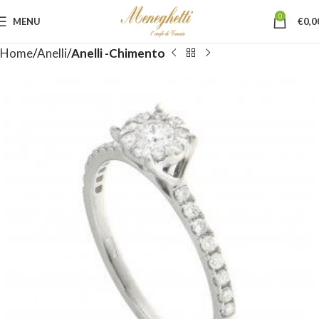
0
MENU
€
0,0
Home
Anelli
Anelli -Chimento