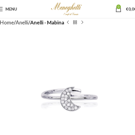
0
MENU
€
0,0
Home
Anelli
Anelli - Mabina