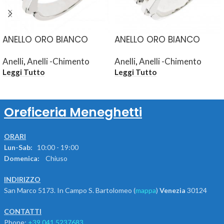
ANELLO ORO BIANCO
ANELLO ORO BIANCO
Anelli
,
Anelli -Chimento
Anelli
,
Anelli -Chimento
Leggi Tutto
Leggi Tutto
Oreficeria Meneghetti
ORARI
Lun-Sab:
10:00 - 19:00
Domenica:
Chiuso
INDIRIZZO
San Marco 5173. In Campo S. Bartolomeo (
mappa
)
Venezia
30124
CONTATTI
Phone:
+39.041.5237683