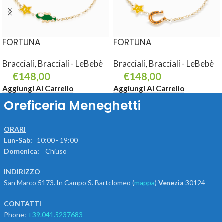
FORTUNA
FORTUNA
Bracciali
,
Bracciali - LeBebè
Bracciali
,
Bracciali - LeBebè
€
148,00
€
148,00
Aggiungi Al Carrello
Aggiungi Al Carrello
Oreficeria Meneghetti
ORARI
Lun-Sab:
10:00 - 19:00
Domenica:
Chiuso
INDIRIZZO
San Marco 5173. In Campo S. Bartolomeo (
mappa
)
Venezia
30124
CONTATTI
Phone:
+39.041.5237683