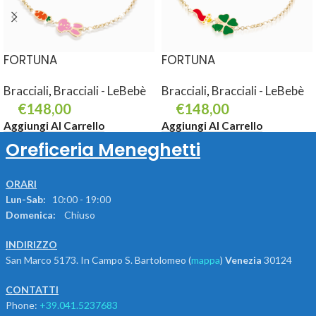
FORTUNA
FORTUNA
Bracciali
,
Bracciali - LeBebè
Bracciali
,
Bracciali - LeBebè
€
148,00
€
148,00
Aggiungi Al Carrello
Aggiungi Al Carrello
Oreficeria Meneghetti
ORARI
Lun-Sab:
10:00 - 19:00
Domenica:
Chiuso
INDIRIZZO
San Marco 5173. In Campo S. Bartolomeo (
mappa
)
Venezia
30124
CONTATTI
Phone:
+39.041.5237683