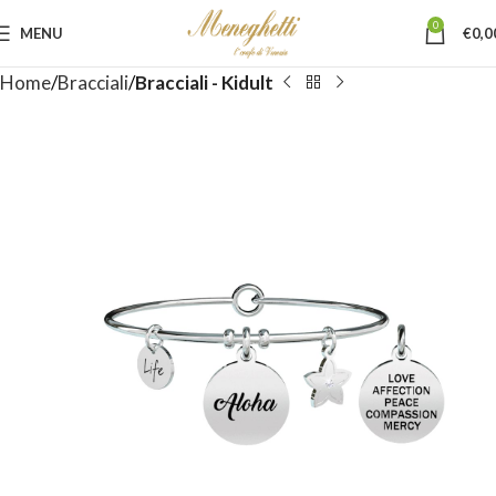
0
MENU
€
0,0
Home
Bracciali
Bracciali - Kidult