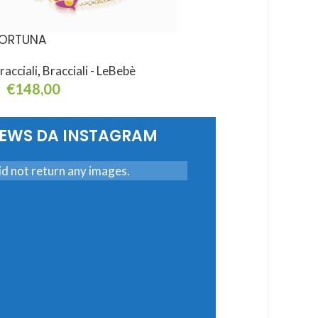
ORTUNA
PROTEGGIMI
racciali
,
Bracciali - LeBebè
Bracciali
,
Bracciali - L
€
148,00
€
168,00
ggiungi Al Carrello
Leggi Tutto
NEWS DA INSTAGRAM
d not return any images.