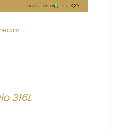
0
LOGIN / REGISTER
€
0,00
ONTATTI
io 316L