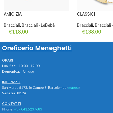
AMICIZIA
CLASSICI
Bracciali
,
Bracciali - LeBebè
Bracciali
,
Bracciali
€
118,00
€
138,00
Aggiungi Al Carrello
Leggi Tutto
Oreficeria Meneghetti
ORARI
Lun-Sab:
10:00 - 19:00
Domenica:
Chiuso
INDIRIZZO
San Marco 5173. In Campo S. Bartolomeo (
mappa
)
Venezia
30124
CONTATTI
Phone:
+39.041.5237683