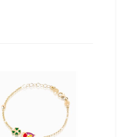
TERM
INAT
O