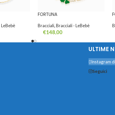
FORTUNA
F
 - LeBebè
Bracciali
,
Bracciali - LeBebè
B
€
148,00
Aggiungi Al Carrello
A
ULTIME 
Instagram di
Seguici