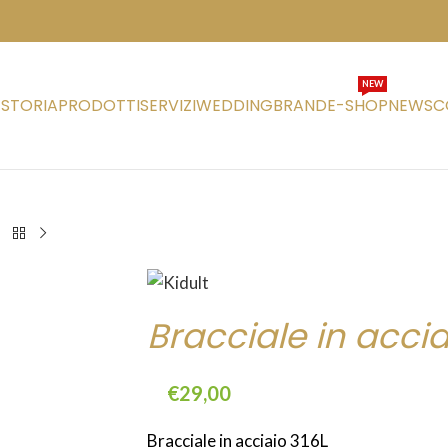
NEW
STORIA
PRODOTTI
SERVIZI
WEDDING
BRAND
E-SHOP
NEWS
C
Bracciale in accia
€
29,00
Bracciale in acciaio 316L