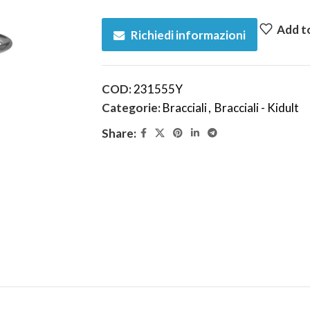
Add to
Richiedi informazioni
COD:
231555Y
Categorie:
Bracciali
,
Bracciali - Kidult
Share: