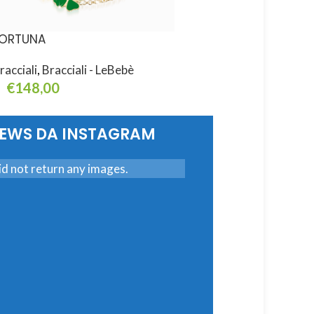
ORTUNA
ICON
racciali
,
Bracciali - LeBebè
Bracciali
,
Bracciali - L
€
148,00
€
270,00
ggiungi Al Carrello
Leggi Tutto
NEWS DA INSTAGRAM
d not return any images.