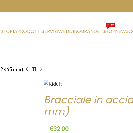
NEW
STORIA
PRODOTTI
SERVIZI
WEDDING
BRAND
E-SHOP
NEWS
C
 (52×65 mm)
Bracciale in acci
mm)
€
32,00