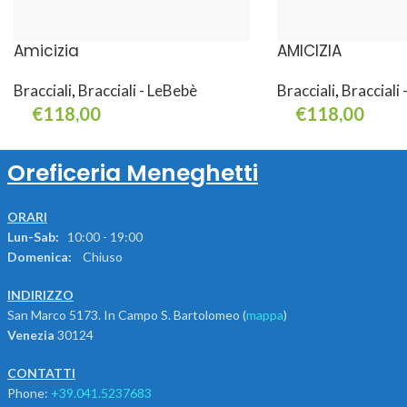
Amicizia
AMICIZIA
Bracciali
,
Bracciali - LeBebè
Bracciali
,
Bracciali
€
118,00
€
118,00
Aggiungi Al Carrello
Aggiungi Al Carrello
Oreficeria Meneghetti
ORARI
Lun-Sab:
10:00 - 19:00
Domenica:
Chiuso
INDIRIZZO
San Marco 5173. In Campo S. Bartolomeo (
mappa
)
Venezia
30124
CONTATTI
Phone:
+39.041.5237683