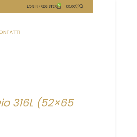
0
LOGIN / REGISTER
€
0,00
ONTATTI
aio 316L (52×65