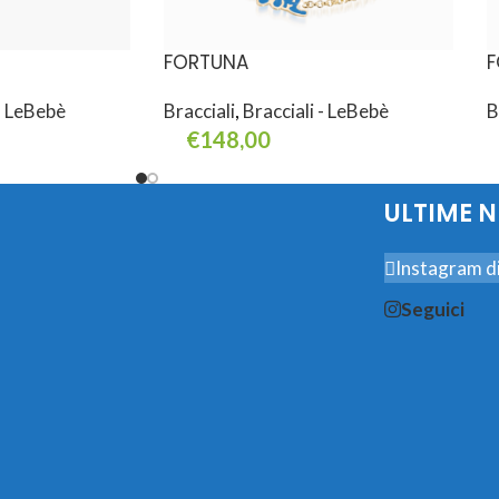
FORTUNA
F
 - LeBebè
Bracciali
,
Bracciali - LeBebè
B
€
148,00
Aggiungi Al Carrello
A
ULTIME 
Instagram di
Seguici