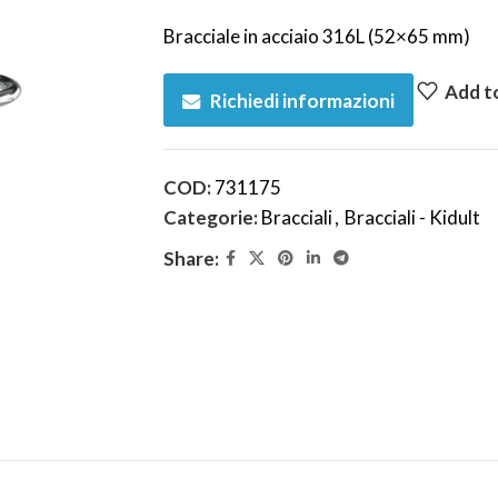
Bracciale in acciaio 316L (52×65 mm)
Add to
Richiedi informazioni
COD:
731175
Categorie:
Bracciali
,
Bracciali - Kidult
Share: