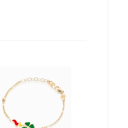
TERM
INAT
O