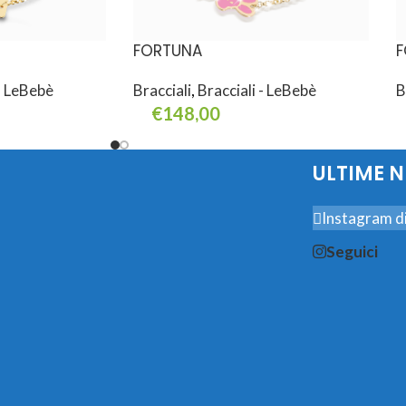
FORTUNA
F
 - LeBebè
Bracciali
,
Bracciali - LeBebè
B
€
148,00
Aggiungi Al Carrello
A
ULTIME 
Instagram di
Seguici