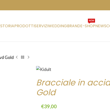
NEW
STORIA
PRODOTTI
SERVIZI
WEDDING
BRAND
E-SHOP
NEWS
C
Pvd Gold
Bracciale in accia
Gold
€
39,00