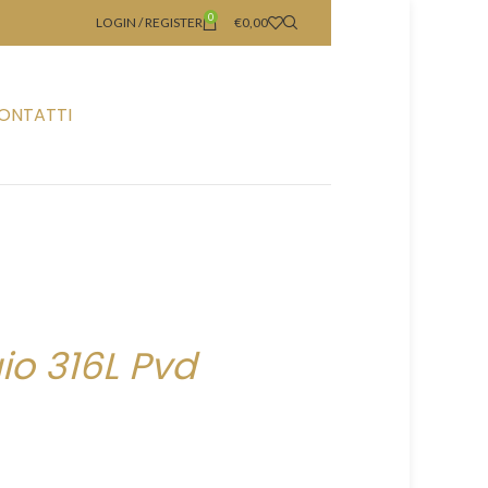
0
LOGIN / REGISTER
€
0,00
ONTATTI
io 316L Pvd