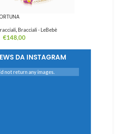
ORTUNA
ICON
racciali
,
Bracciali - LeBebè
Bracciali
,
Bracciali - L
€
148,00
€
270,00
ggiungi Al Carrello
Leggi Tutto
NEWS DA INSTAGRAM
d not return any images.