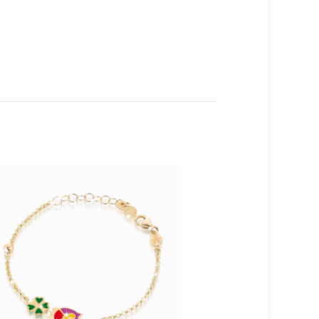
TERM
INAT
O