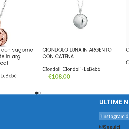
ri con sagome
CIONDOLO LUNA IN ARGENTO
C
e in arg
CON CATENA
C
 cat
Ciondoli
,
Ciondoli - LeBebé
- LeBebé
€
108,00
L
Aggiungi Al Carrello
ULTIME 
Instagram di
Seguici