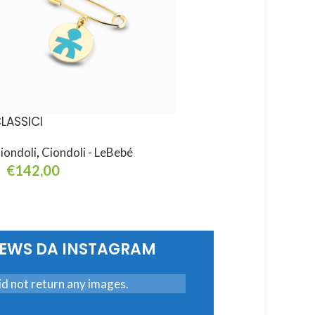
LASSICI
gli INSEPARABILI
iondoli
,
Ciondoli - LeBebé
Ciondoli
,
Ciondoli - L
€
142,00
€
880,00
eggi Tutto
Aggiungi Al Carrello
NEWS DA INSTAGRAM
d not return any images.