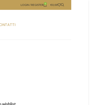
0
LOGIN / REGISTER
€
0,00
ONTATTI
 wishlist