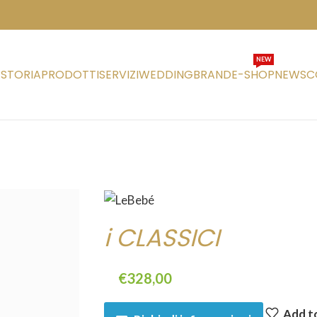
NEW
STORIA
PRODOTTI
SERVIZI
WEDDING
BRAND
E-SHOP
NEWS
C
i CLASSICI
€
328,00
Add to