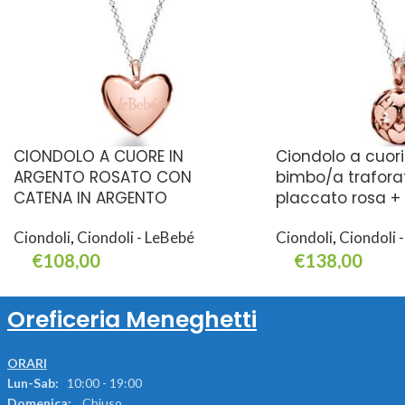
CIONDOLO A CUORE IN
Ciondolo a cuo
ARGENTO ROSATO CON
bimbo/a traforat
CATENA IN ARGENTO
placcato rosa +
Ciondoli
,
Ciondoli - LeBebé
Ciondoli
,
Ciondoli 
€
108,00
€
138,00
Aggiungi Al Carrello
Aggiungi Al Carrello
Oreficeria Meneghetti
ORARI
Lun-Sab:
10:00 - 19:00
Domenica:
Chiuso