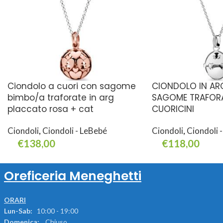
Ciondolo a cuori con sagome
CIONDOLO IN A
bimbo/a traforate in arg
SAGOME TRAFORA
placcato rosa + cat
CUORICINI
Ciondoli
,
Ciondoli - LeBebé
Ciondoli
,
Ciondoli 
€
138,00
€
118,00
Aggiungi Al Carrello
Aggiungi Al Carrello
Oreficeria Meneghetti
ORARI
Lun-Sab:
10:00 - 19:00
Domenica:
Chiuso