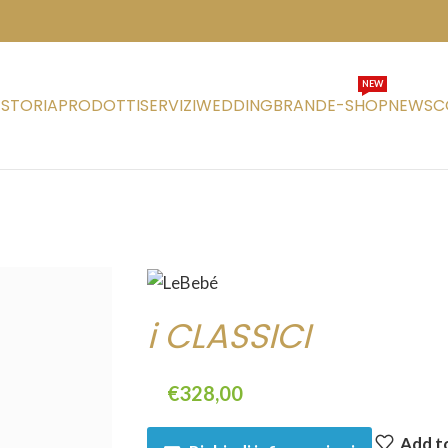
NEW
STORIA
PRODOTTI
SERVIZI
WEDDING
BRAND
E-SHOP
NEWS
C
i CLASSICI
€
328,00
Add to