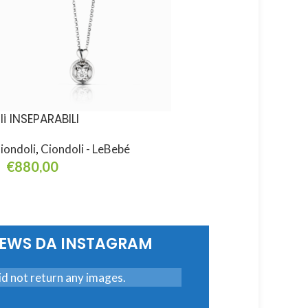
li INSEPARABILI
I Pavé
iondoli
,
Ciondoli - LeBebé
Ciondoli
,
Ciondoli - L
€
880,00
€
920,00
ggiungi Al Carrello
Aggiungi Al Carrello
NEWS DA INSTAGRAM
d not return any images.