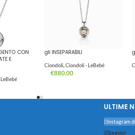
RGENTO CON
gli INSEPARABILI
g
TE E
Ciondoli
,
Ciondoli - LeBebé
C
€
880,00
- LeBebé
Aggiungi Al Carrello
A
ULTIME 
Instagram di
Seguici