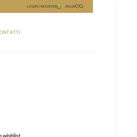
0
LOGIN / REGISTER
€
0,00
ONTATTI
 wishlist