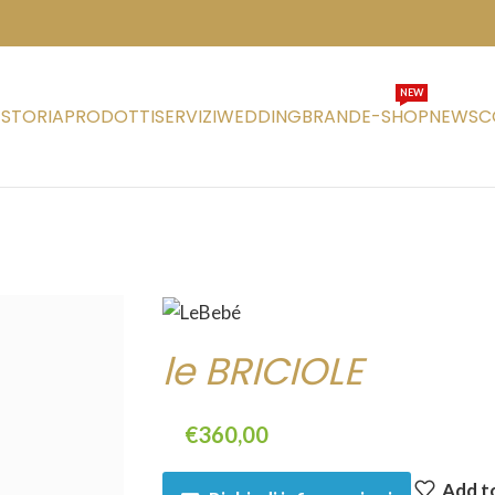
NEW
STORIA
PRODOTTI
SERVIZI
WEDDING
BRAND
E-SHOP
NEWS
C
le BRICIOLE
€
360,00
Add to