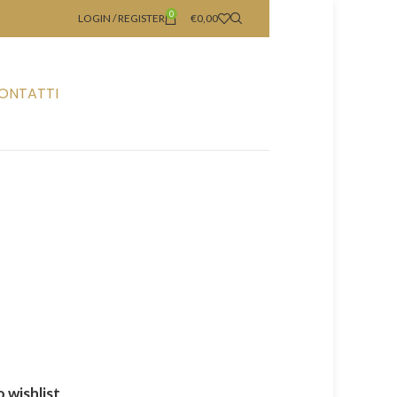
0
LOGIN / REGISTER
€
0,00
ONTATTI
 wishlist