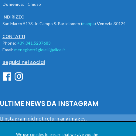
Domenica:
Chiuso
INDIRIZZO
San Marco 5173. In Campo S. Bartolomeo (
mappa
)
Venezia
30124
CONTATTI
Phone:
+39.041.5237683
Email:
meneghetti.gioielli@alice.it
Seguici nei social
ULTIME NEWS DA INSTAGRAM
Instagram did not return any images.
Utilizziamo i cookie per essere sicuri che tu possa avere la
Seguici
migliore esperienza sul nostro sito. Se continui ad utilizzare
We use cookies to ensure that we give you the