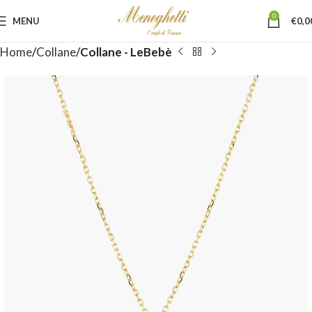
0
MENU
€
0,0
Home
Collane
Collane - LeBebè