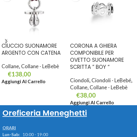
CIUCCIO SUONAMORE
CORONA A GHIERA
ARGENTO CON CATENA
COMPONIBILE PER
OVETTO SUONAMORE
Collane
,
Collane - LeBebè
SCRITTA ” BOY “
€
138,00
Ciondoli
,
Ciondoli - LeBebé
,
Aggiungi Al Carrello
Collane
,
Collane - LeBebè
€
38,00
Aggiungi Al Carrello
Oreficeria Meneghetti
ORARI
Lun-Sab:
10:00 - 19:00