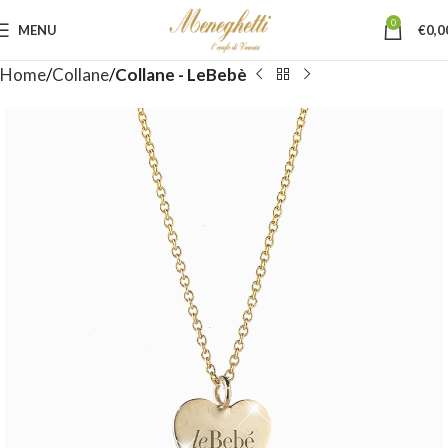
0
MENU
€
0,0
Home
Collane
Collane - LeBebè