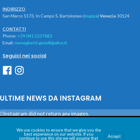
INDIRIZZO
San Marco 5173. In Campo S. Bartolomeo (
mappa
)
Venezia
30124
CONTATTI
Phone:
+39.041.5237683
Email:
meneghetti.gioielli@alice.it
Seguici nei social
ULTIME NEWS DA INSTAGRAM
Instagram did not return any images.
Utilizziamo i cookie per essere sicuri che tu possa avere la
Seguici
migliore esperienza sul nostro sito. Se continui ad utilizzare
We use cookies to ensure that we give you the
best experience on our website. If you
MENEGHETTI SAS DI VALENTINA LOMBARDI & C. – P.Iva:
Accept
questo sito noi assumiamo che tu ne sia felice.
continue to use this site we will assume that