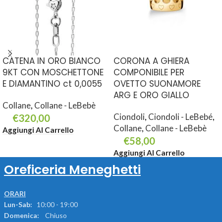
CATENA IN ORO BIANCO
CORONA A GHIERA
9KT CON MOSCHETTONE
COMPONIBILE PER
E DIAMANTINO ct 0,0055
OVETTO SUONAMORE
ARG E ORO GIALLO
Collane
,
Collane - LeBebè
Ciondoli
,
Ciondoli - LeBebé
,
€
320,00
Collane
,
Collane - LeBebè
Aggiungi Al Carrello
€
58,00
Aggiungi Al Carrello
Oreficeria Meneghetti
ORARI
Lun-Sab:
10:00 - 19:00
Domenica:
Chiuso