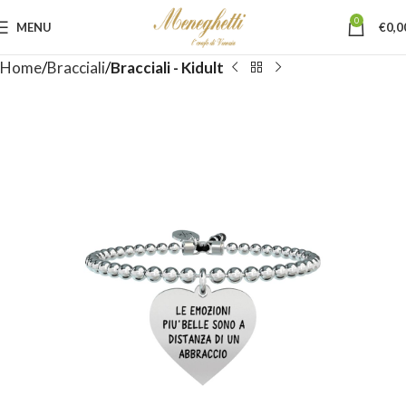
0
MENU
€
0,0
Home
Bracciali
Bracciali - Kidult