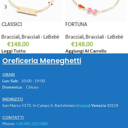
CLASSICI
FORTUNA
Bracciali
,
Bracciali - LeBebè
Bracciali
,
Bracciali - LeBebè
€
148,00
€
148,00
Leggi Tutto
Aggiungi Al Carrello
Oreficeria Meneghetti
ORARI
Lun-Sab:
10:00 - 19:00
Domenica:
Chiuso
INDIRIZZO
San Marco 5173. In Campo S. Bartolomeo (
mappa
)
Venezia
30124
CONTATTI
Phone:
+39.041.5237683